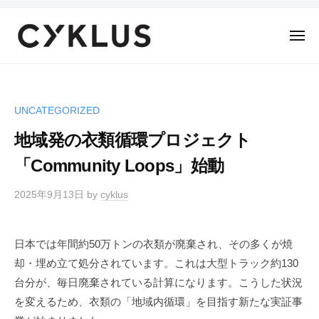
C
ー
コ
Y
ン
K
メ
テ
ニ
L
ュ
C
ン
ー
U
Y
S
ツ
K
へ
UNCATEGORIZED
L
ス
地域発の衣類循環プロジェクト
U
キ
S
「Community Loops」始動
ッ
プ
2025年9月13日
by
cyklus
日本では年間約50万トンの衣類が廃棄され、その多くが焼
却・埋め立て処分されています。これは大型トラック約130
台分が、毎日廃棄されている計算になります。こうした状況
を変えるため、衣類の「地域内循環」を目指す新たな実証事