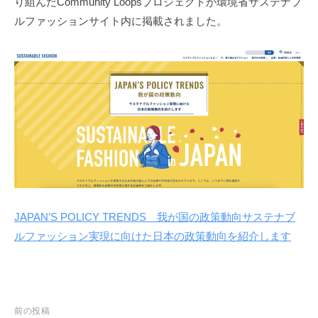
り組んだCommunity Loopsプロジェクトが環境省サステナブ
ルファッションサイト内に掲載されました。
JAPAN’S POLICY TRENDS 我が国の政策動向サステナブ
ルファッション実現に向けた日本の政策動向を紹介します
投
前の投稿