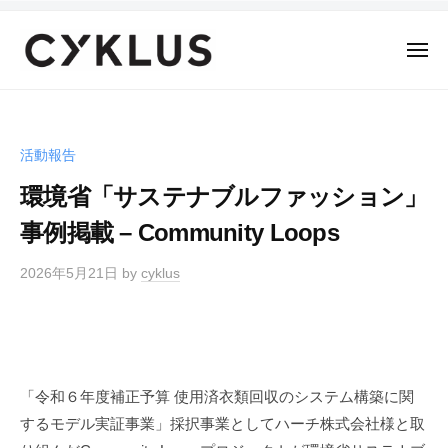
C
ー
コ
Y
ン
K
メ
テ
ニ
L
ュ
C
ン
ー
U
Y
S
ツ
K
へ
活動報告
L
ス
環境省「サステナブルファッション」
U
キ
S
事例掲載 – Community Loops
ッ
プ
2026年5月21日
by
cyklus
「令和６年度補正予算 使用済衣類回収のシステム構築に関
するモデル実証事業」採択事業としてハーチ株式会社様と取