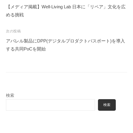
稿
【メディア掲載】Well-Living Lab 日本に「リペア」文化を広
ナ
める挑戦
ビ
ゲ
次の投稿
ー
アパレル製品にDPP(デジタルプロダクトパスポート)を導入
シ
する共同PoCを開始
ョ
ン
検索
検索