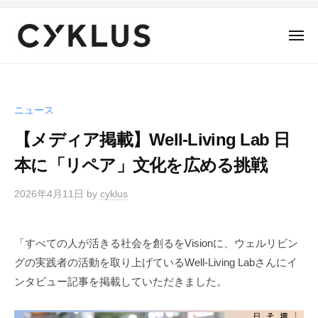
C
ー
コ
Y
ン
K
メ
テ
ニ
L
ュ
C
ン
ー
U
Y
S
ツ
K
へ
ニュース
L
ス
【メディア掲載】Well-Living Lab 日
U
キ
S
本に「リペア」文化を広める挑戦
ッ
プ
2026年4月11日
by
cyklus
「すべての⼈が活きる社会を創るをVisionに、ウェルリビン
グの実践者の活動を取り上げているWell-Living Labさんにイ
ンタビュー記事を掲載していただきました。