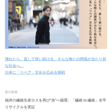
壊れたら、直して使い続ける、そんな物との関係が当たり前
な社会へ。
日本に「リペア」文化を広める挑戦
投
前の投稿
稿
福井の繊維生産ロスを再び“糸”へ循環。「繊維 to 繊維」水平
ナ
リサイクルを実証