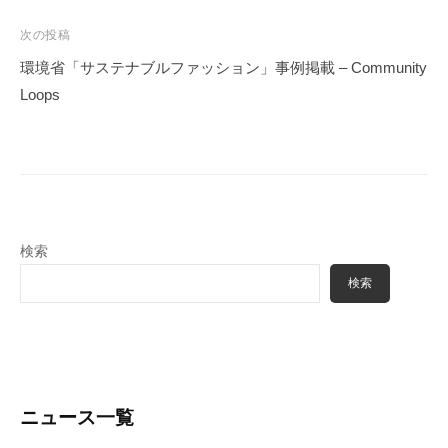
ビ
ゲ
次の投稿
ー
環境省「サステナブルファッション」事例掲載 – Community
シ
Loops
ョ
ン
検索
検索
ニュース一覧